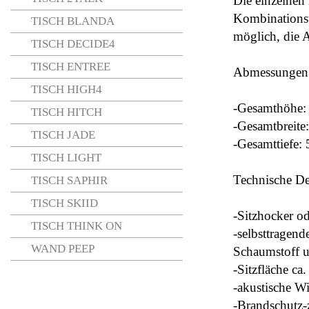
Die einzelnen
Kombinationsv
TISCH BLANDA
möglich, die 
TISCH DECIDE4
TISCH ENTREE
Abmessungen
TISCH HIGH4
-
Gesamthöhe:
TISCH HITCH
-
Gesamtbreite
TISCH JADE
-
Gesamttiefe:
TISCH LIGHT
Technische Det
TISCH SAPHIR
TISCH SKIID
-
Sitzhocker o
TISCH THINK ON
-
selbsttragend
WAND PEEP
Schaumstoff un
-
Sitzfläche ca.
-
akustische W
-
Brandschutz-