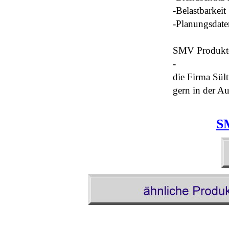
-
Belastbarkei
-
Planungsdat
SMV Produkte 
-
die Firma Sül
gern in der Au
S