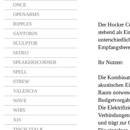
ONCE
OPENARMS
RIPPLES
Der Hocker Cu
stehend als Ei
SANTORIN
unterschiedli
SCULPTOR
Empfangsberei
SEDEO
Ihr Nutzen:
SPEAKERSCORNER
SPELL
Die Kombinat
STREW
akustischen E
VALENCIA
Raum notwendi
Budgetvorgab
WAVE
Die Elektrifiz
WIRY
Verbindungen 
XIS
und trägt zur 
TISCH 2TALK